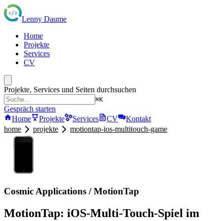
Lenny Daume
Home
Projekte
Services
CV
Projekte, Services und Seiten durchsuchen
⌘K
Gespräch starten
Home
Projekte
Services
CV
Kontakt
home
projekte
motiontap-ios-multitouch-game
Cosmic Applications / MotionTap
MotionTap: iOS-Multi-Touch-Spiel im